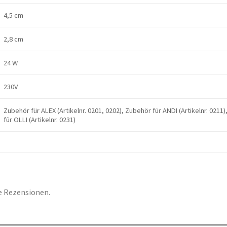
4,5 cm
2,8 cm
24 W
230V
Zubehör für ALEX (Artikelnr. 0201, 0202), Zubehör für ANDI (Artikelnr. 0211
für OLLI (Artikelnr. 0231)
e Rezensionen.