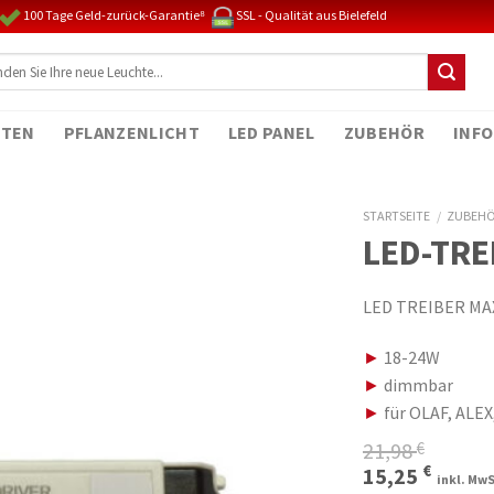
100 Tage Geld-zurück-Garantie⁸
SSL - Qualität aus Bielefeld
TEN
PFLANZENLICHT
LED PANEL
ZUBEHÖR
INFO
STARTSEITE
/
ZUBEH
LED-TRE
LED TREIBER MAX
►
18-24W
►
dimmbar
►
für OLAF, ALEX
21,98
€
Ursprüngli
Aktue
€
15,25
inkl. MwS