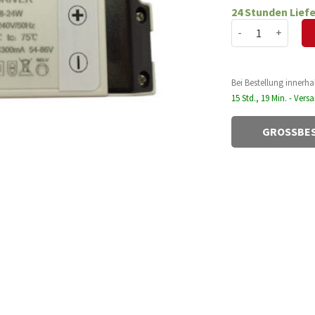
Preis
Preis
24 Stunden Liefe
war:
ist:
LED-TREIBER MAX
21,98 €
15,25
Bei Bestellung innerha
15 Std., 19 Min. - Ver
GROSSBES