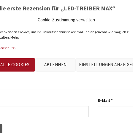
die erste Rezension für „LED-TREIBER MAX“
tung
*
Cookie-Zustimmung verwalten
en
2 von 5 Sternen
3 von 5 Sternen
4 von 5 Ste
 verwenden Cookies, um Ihr Einkaufserlebnis so optimal und angenehm wie möglich zu
talten. Mehr:
rnen
tenschutz
-
ion
*
ALLE COOKIES
ABLEHNEN
EINSTELLUNGEN ANZEIGE
E-Mail
*