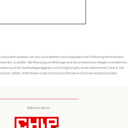
onen und Daten werden von uns nach bestem und auf praktischer Erfahrung beruhendem
en Anwender zu prüfen. Bei Planung und Montage sind die anerkannten Regeln und Normen,
ondere auch für die Marktgängigkeit und die Eignung für einen bestimmten Zweck. Der
brauchen sollten, steht Ihnen unser technisches Personal mit einer entsprechenden
Bekannt durch: