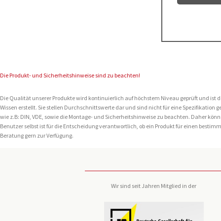
Die Produkt- und Sicherheitshinweise sind zu beachten!
Die Qualität unserer Produkte wird kontinuierlich auf höchstem Niveau geprüft und i
Wissen erstellt. Sie stellen Durchschnittswerte dar und sind nicht für eine Spezifikat
wie z.B: DIN, VDE, sowie die Montage- und Sicherheitshinweise zu beachten. Daher könn
Benutzer selbst ist für die Entscheidung verantwortlich, ob ein Produkt für einen besti
Beratung gern zur Verfügung.
Wir sind seit Jahren Mitglied in der