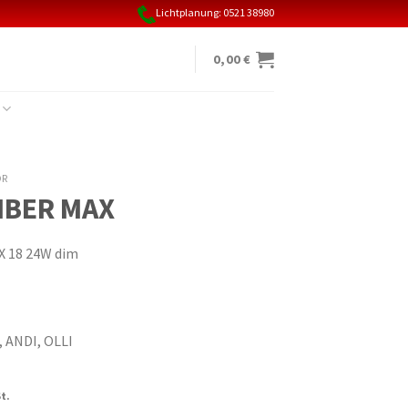
Lichtplanung: 0521 38980
0,00
€
ÖR
IBER MAX
 18 24W dim
, ANDI, OLLI
cher
ller
t.