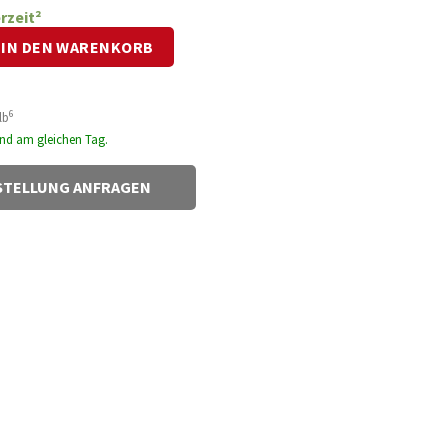
rzeit²
 Menge
IN DEN WARENKORB
 €.
6
lb
sand am gleichen Tag.
TELLUNG ANFRAGEN