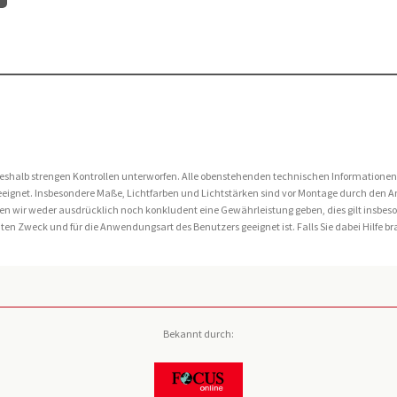
st deshalb strengen Kontrollen unterworfen. Alle obenstehenden technischen Informati
ion geeignet. Insbesondere Maße, Lichtfarben und Lichtstärken sind vor Montage durch d
en wir weder ausdrücklich noch konkludent eine Gewährleistung geben, dies gilt insbes
mmten Zweck und für die Anwendungsart des Benutzers geeignet ist. Falls Sie dabei Hilfe 
Bekannt durch: