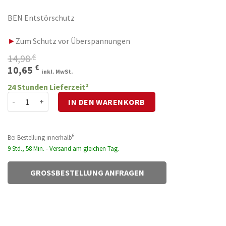
BEN Entstörschutz
►
Zum Schutz vor Überspannungen
14,98
€
Ursprünglicher
Aktueller
€
10,65
inkl. MwSt.
Preis
Preis
24 Stunden Lieferzeit²
war:
ist:
BEN Entstörschutz Menge
IN DEN WARENKORB
14,98 €
10,65 €.
6
Bei Bestellung innerhalb
9 Std., 58 Min. - Versand am gleichen Tag.
GROSSBESTELLUNG ANFRAGEN