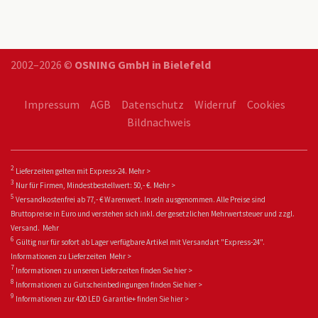
2002–2026 ©
OSNING GmbH in Bielefeld
Impressum
AGB
Datenschutz
Widerruf
Cookies
Bildnachweis
2
Lieferzeiten gelten mit Express-24.
Mehr >
3
Nur für Firmen, Mindestbestellwert: 50,- €.
Mehr >
5
Versandkostenfrei ab 77,- € Warenwert. Inseln ausgenommen. Alle Preise sind
Bruttopreise in Euro und verstehen sich inkl. der gesetzlichen Mehrwertsteuer und zzgl.
Versand.
Mehr
6
Gültig nur für sofort ab Lager verfügbare Artikel mit Versandart "Express-24".
Informationen zu
Lieferzeiten
Mehr >
7
Informationen zu unseren Lieferzeiten finden Sie
hier >
8
Informationen zu Gutscheinbedingungen finden Sie
hier >
9
Informationen zur 420 LED Garantie+ fin
den Sie
hier >