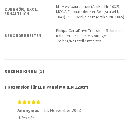
MILA Aufbaurahmen (Artikel Nr. 1032),
ZUBEHÖR, EXCL.
MONA Einbaufeder 4er-Set (Artikel Nr.
ERHÄLTLICH
1043), ZILLI Winkelsatz (Artikel Nr. 1065)
Philips-CertaDrive-Treiber — Schmaler
BESONDERHEITEN
Rahmen — Schnelle Montage —
Treiber/Netzteil enthalten
REZENSIONEN (1)
1 Rezension für
LED Panel MAREN 120cm
Bewertet
Anonymus
–
11. November 2023
mit
5
von
Alles ok!
5