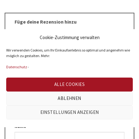
Füge deine Rezension hinzu
Deine Bewertung
*
Cookie-Zustimmung verwalten
1 von 5 Sternen
2 von 5 Sternen
Wir verwenden Cookies, um Ihr Einkaufserlebnis so optimal und angenehm wie
3 von 5 Sternen
4 von 5 Sternen
möglich zu gestalten. Mehr:
5 von 5 Sternen
Datenschutz
-
Deine Rezension
*
ALLE COOKIES
ABLEHNEN
EINSTELLUNGEN ANZEIGEN
Name
*