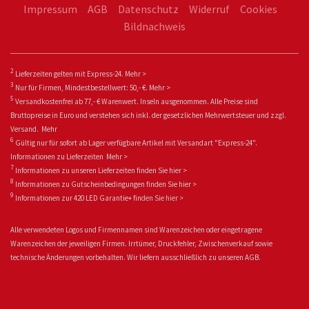
Impressum
AGB
Datenschutz
Widerruf
Cookies
Bildnachweis
2
Lieferzeiten gelten mit Express-24.
Mehr >
3
Nur für Firmen, Mindestbestellwert: 50,- €.
Mehr >
5
Versandkostenfrei ab 77,- € Warenwert. Inseln ausgenommen. Alle Preise sind
Bruttopreise in Euro und verstehen sich inkl. der gesetzlichen Mehrwertsteuer und zzgl.
Versand.
Mehr
6
Gültig nur für sofort ab Lager verfügbare Artikel mit Versandart "Express-24".
Informationen zu
Lieferzeiten
Mehr >
7
Informationen zu unseren Lieferzeiten finden Sie
hier >
8
Informationen zu Gutscheinbedingungen finden Sie
hier >
9
Informationen zur 420 LED Garantie+ fin
den Sie
hier >
Alle verwendeten Logos und Firmennamen sind Warenzeichen oder eingetragene
Warenzeichen der jeweiligen Firmen. Irrtümer, Druckfehler, Zwischenverkauf sowie
technische Änderungen vorbehalten. Wir liefern ausschließlich zu unseren AGB.