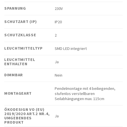
SPANNUNG
230V
SCHUTZART (IP)
IP20
SCHUTZKLASSE
2
LEUCHTMITTELTYP
SMD LED integriert
LEUCHTMITTEL
Ja
ENTHALTEN
DIMMBAR
Nein
Pendelmontage mit 4 beiliegenden,
MONTAGEART
stufenlos verstellbaren
Seilabhängungen max. 115cm
ÖKODESIGN VO (EU)
2019/2020 ART.2 NR.4,
Ja
UMGEBENDES
PRODUKT