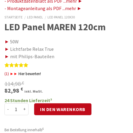
- Produktdatenblatt als PDF ...mehr ►
- Montageanleitung als PDF ...mehr ►
STARTSEITE
/
LED PANEL
/
LED PANEL 120X30
LED Panel MAREN 120cm
►
50W
►
Lichtfarbe Relax True
►
mit Philips-Bauteilen
Bewertet
1
(1)
►►
Hier bewerten!
mit
5.00
von 5,
114,98
€
basierend
Ursprünglicher
Aktueller
€
82,98
auf
inkl. MwSt.
Preis
Preis
Kundenbewertung
24 Stunden Lieferzeit²
war:
ist:
LED Panel MAREN 120cm Menge
IN DEN WARENKORB
114,98 €
82,98 €.
6
Bei Bestellung innerhalb