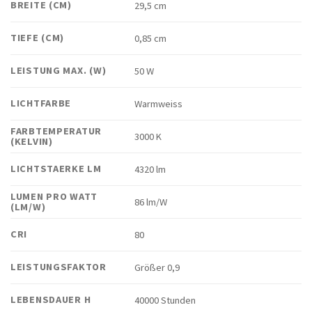
BREITE (CM)
29,5 cm
TIEFE (CM)
0,85 cm
LEISTUNG MAX. (W)
50 W
LICHTFARBE
Warmweiss
FARBTEMPERATUR
3000 K
(KELVIN)
LICHTSTAERKE LM
4320 lm
LUMEN PRO WATT
86 lm/W
(LM/W)
CRI
80
LEISTUNGSFAKTOR
Größer 0,9
LEBENSDAUER H
40000 Stunden