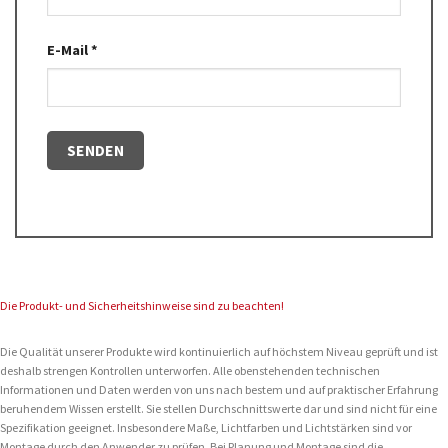
E-Mail
*
Die Produkt- und Sicherheitshinweise sind zu beachten!
Die Qualität unserer Produkte wird kontinuierlich auf höchstem Niveau geprüft und ist
deshalb strengen Kontrollen unterworfen. Alle obenstehenden technischen
Informationen und Daten werden von uns nach bestem und auf praktischer Erfahrung
beruhendem Wissen erstellt. Sie stellen Durchschnittswerte dar und sind nicht für eine
Spezifikation geeignet. Insbesondere Maße, Lichtfarben und Lichtstärken sind vor
Montage durch den Anwender zu prüfen. Bei Planung und Montage sind die