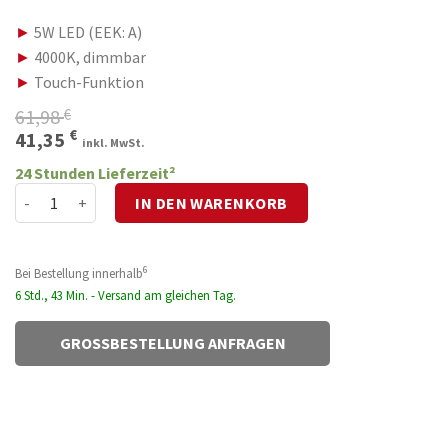
►
5W LED (EEK: A)
►
4000K, dimmbar
►
Touch-Funktion
61,98
€
Ursprünglicher
Aktueller
€
41,35
inkl. MwSt.
Preis
Preis
24 Stunden Lieferzeit²
war:
ist:
LED Schreibtischlampe VERONIKA Menge
IN DEN WARENKORB
61,98 €
41,35 €.
6
Bei Bestellung innerhalb
6 Std., 43 Min. - Versand am gleichen Tag.
GROSSBESTELLUNG ANFRAGEN