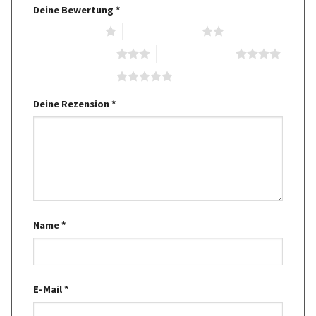
Deine Bewertung
*
1 von 5 Sternen
2 von 5 Sternen
3 von 5 Sternen
4 von 5 Sternen
5 von 5 Sternen
Deine Rezension
*
Name
*
E-Mail
*