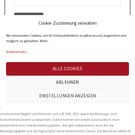
Cookie-Zustimmung verwalten
Wir verwenden Cookies, um Ihr Einkaufserlebnis so optimal und angenehm wie
möglich zu gestalten. Mehr:
Datenschutz
-
Die Produkt- und Sicherheitshinweise sind zu beachten!
ALLE COOKIES
Die Qualität unserer Produkte wird kontinuierlich auf höchstem Niveau geprüft und ist
ABLEHNEN
deshalb strengen Kontrollen unterworfen. Alle obenstehenden technischen
Informationen und Daten werden von uns nach bestem und auf praktischer Erfahrung
EINSTELLUNGEN ANZEIGEN
beruhendem Wissen erstellt. Sie stellen Durchschnittswerte dar und sind nicht für eine
Spezifikation geeignet. Insbesondere Maße, Lichtfarben und Lichtstärken sind vor
Montage durch den Anwender zu prüfen. Bei Planung und Montage sind die
anerkannten Regeln und Normen, wie z.B: DIN, VDE, sowie die Montage- und
Sicherheitshinweise zu beachten. Daher können wir weder ausdrücklich noch
konkludent eine Gewährleistung geben, dies gilt insbesondere auch für die
Marktgängigkeit und die Eignung für einen bestimmten Zweck. Der Benutzer selbst ist