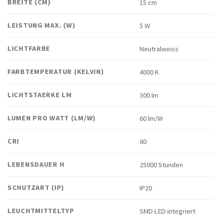
BREITE (CM)
15 cm
LEISTUNG MAX. (W)
5 W
LICHTFARBE
Neutralweiss
FARBTEMPERATUR (KELVIN)
4000 K
LICHTSTAERKE LM
300 lm
LUMEN PRO WATT (LM/W)
60 lm/W
CRI
80
LEBENSDAUER H
25000 Stunden
SCHUTZART (IP)
IP20
LEUCHTMITTELTYP
SMD LED integriert