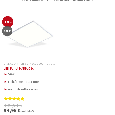
-14%
SALE
EINBAULAMPEN & EINBAULEUCHTEN LED
LED Panel MARIA 62cm
►
50W
►
Lichtfarbe Relax True
►
mit Philips-Bauteilen
109,98
€
Bewertet
mit
5.00
Ursprünglicher
94,95
€
Aktueller
inkl. MwSt.
Preis
Preis
von 5