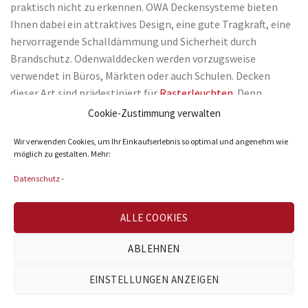
praktisch nicht zu erkennen. OWA Deckensysteme bieten
Ihnen dabei ein attraktives Design, eine gute Tragkraft, eine
hervorragende Schalldämmung und Sicherheit durch
Brandschutz. Odenwalddecken werden vorzugsweise
verwendet in Büros, Märkten oder auch Schulen. Decken
dieser Art sind prädestiniert für
Rasterleuchten
. Denn
einfacher kann der Einbau nicht funktionieren. Da die
Cookie-Zustimmung verwalten
Odenwalddecken häufig mit Raster ausgestattet sind, die
Wir verwenden Cookies, um Ihr Einkaufserlebnis so optimal und angenehm wie
über sichtbare Tragschienen in T-Form verfügen. Die
möglich zu gestalten. Mehr:
jeweilige Leuchte lässt sich daher ganz bequem auf die
entsprechende Schiene legen bzw. schieben. Einfacher geht
Datenschutz
-
es nicht. Diesbezüglich können Sie auch auf Rasterleuchten
mit Schnellmontagesystem zurückgreifen. Dies vereinfacht
ALLE COOKIES
zusätzlich die Installation der Rasterleuchte. Alternativ
können Sie auch kleinere Downlight Lampen einbauen.
ABLEHNEN
Beachten Sie: Um die Traglast von Deckenlampen
EINSTELLUNGEN ANZEIGEN
abzustützen, können Sie etwa Dachlatten oder Holzplatten
als Stützmaterial nutzen. Dadurch wird verhindert, dass sich