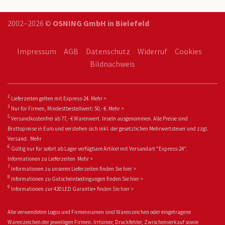
2002–2026 ©
OSNING GmbH in Bielefeld
Impressum
AGB
Datenschutz
Widerruf
Cookies
Bildnachweis
2
Lieferzeiten gelten mit Express-24.
Mehr >
3
Nur für Firmen, Mindestbestellwert: 50,- €.
Mehr >
5
Versandkostenfrei ab 77,- € Warenwert. Inseln ausgenommen. Alle Preise sind
Bruttopreise in Euro und verstehen sich inkl. der gesetzlichen Mehrwertsteuer und zzgl.
Versand.
Mehr
6
Gültig nur für sofort ab Lager verfügbare Artikel mit Versandart "Express-24".
Informationen zu
Lieferzeiten
Mehr >
7
Informationen zu unseren Lieferzeiten finden Sie
hier >
8
Informationen zu Gutscheinbedingungen finden Sie
hier >
9
Informationen zur 420 LED Garantie+ fin
den Sie
hier >
Alle verwendeten Logos und Firmennamen sind Warenzeichen oder eingetragene
Warenzeichen der jeweiligen Firmen. Irrtümer, Druckfehler, Zwischenverkauf sowie