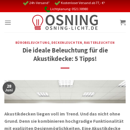
Skip
24h-Versand⁷
Kostenloser Versand ab 77,- €⁵
Lichtplanung: 0521 38980
to
content
BÜROBELEUCHTUNG
,
DECKENLEUCHTEN
,
RASTERLEUCHTEN
Die ideale Beleuchtung für die
Akustikdecke: 5 Tipps!
28
Juni
Akustikdecken liegen voll im Trend. Und das nicht ohne
Grund. Denn sie kombinieren hochgradige Funktionalität
mit expliziten Designmöglichkeiten. Eine Akustikdecke