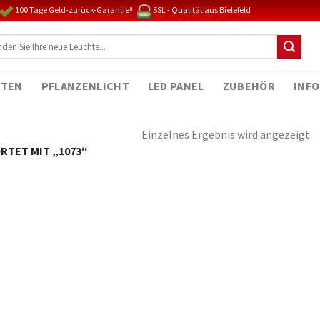
100 Tage Geld-zurück-Garantie⁸
SSL - Qualität aus Bielefeld
TEN
PFLANZENLICHT
LED PANEL
ZUBEHÖR
INFO
Einzelnes Ergebnis wird angezeigt
TET MIT „1073“