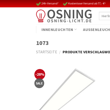
Skip
24h-Versand⁷
Kostenloser Versand ab 77,- €⁵
to
Suche
content
nach:
INNENLEUCHTEN
AUSSENLEUCH
1073
STARTSEITE
/
PRODUKTE VERSCHLAGWOR
-28%
SALE