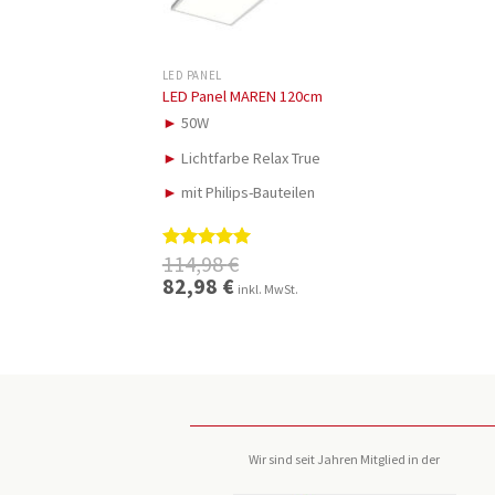
LED PANEL
LED Panel MAREN 120cm
►
50W
►
Lichtfarbe Relax True
►
mit Philips-Bauteilen
114,98
€
Bewertet
mit
5.00
Ursprünglicher
82,98
€
Aktueller
inkl. MwSt.
Preis
Preis
von 5
war:
ist:
114,98 €
82,98 €.
Wir sind seit Jahren Mitglied in der