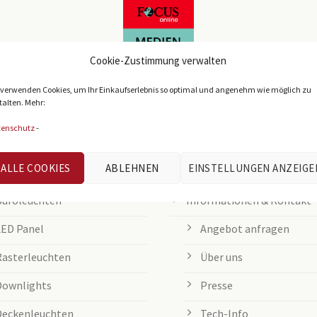
Cookie-Zustimmung verwalten
 verwenden Cookies, um Ihr Einkaufserlebnis so optimal und angenehm wie möglich zu
talten. Mehr:
tenschutz
-
IEBTE KATEGORIEN
KUNDENSERVICE
ALLE COOKIES
ABLEHNEN
EINSTELLUNGEN ANZEIGE
Büroleuchten
Informationen & Kontakt
LED Panel
Angebot anfragen
Rasterleuchten
Über uns
Downlights
Presse
Deckenleuchten
Tech-Info