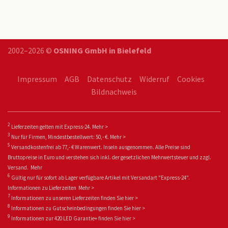
2002–2026 ©
OSNING GmbH in Bielefeld
Impressum
AGB
Datenschutz
Widerruf
Cookies
Bildnachweis
2
Lieferzeiten gelten mit Express-24.
Mehr >
3
Nur für Firmen, Mindestbestellwert: 50,- €.
Mehr >
5
Versandkostenfrei ab 77,- € Warenwert. Inseln ausgenommen. Alle Preise sind
Bruttopreise in Euro und verstehen sich inkl. der gesetzlichen Mehrwertsteuer und zzgl.
Versand.
Mehr
6
Gültig nur für sofort ab Lager verfügbare Artikel mit Versandart "Express-24".
Informationen zu
Lieferzeiten
Mehr >
7
Informationen zu unseren Lieferzeiten finden Sie
hier >
8
Informationen zu Gutscheinbedingungen finden Sie
hier >
9
Informationen zur 420 LED Garantie+ fin
den Sie
hier >