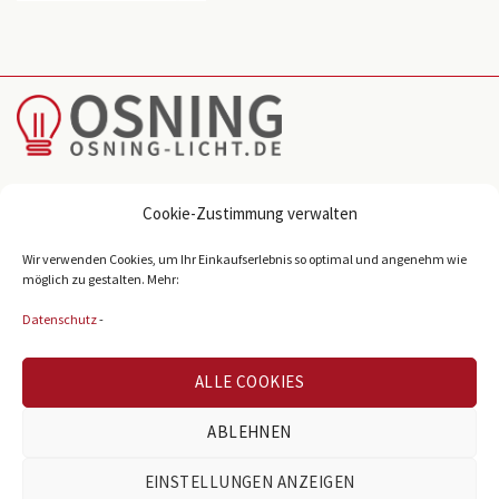
Reichenberger Str. 39
Cookie-Zustimmung verwalten
D-33605 Bielefeld
Wir verwenden Cookies, um Ihr Einkaufserlebnis so optimal und angenehm wie
info@osning-licht.de
möglich zu gestalten. Mehr:
+49 521 38980
Datenschutz
-
ALLE COOKIES
BELIEBTE KATEGORIEN
ABLEHNEN
Büroleuchten
EINSTELLUNGEN ANZEIGEN