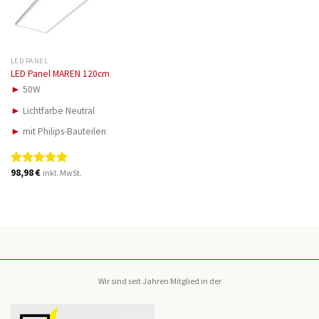
LED PANEL
LED Panel MAREN 120cm
►
50W
►
Lichtfarbe Neutral
►
mit Philips-Bauteilen
98,98
€
inkl. MwSt.
Bewertet
mit
5.00
von 5
Wir sind seit Jahren Mitglied in der