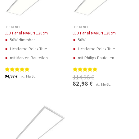
LED PANEL
LED PANEL
LED Panel MAREN 120cm
LED Panel MAREN 120cm
►
50W dimmbar
►
50W
►
Lichtfarbe Relax True
►
Lichtfarbe Relax True
►
mit Marken-Bauteilen
►
mit Philips-Bauteilen
114,98
€
94,97
€
inkl. MwSt.
Bewertet
Bewertet
mit
5.00
mit
5.00
Ursprünglicher
82,98
€
Aktueller
inkl. MwSt.
Preis
Preis
von 5
von 5
war:
ist:
114,98 €
82,98 €.