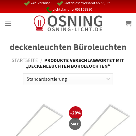
Skip
24h-Versand⁷
Kostenloser Versand ab 77,- €⁵
Lichtplanung: 0521 38980
to
content
deckenleuchten Büroleuchten
STARTSEITE
/
PRODUKTE VERSCHLAGWORTET MIT
„DECKENLEUCHTEN BÜROLEUCHTEN“
-28%
SALE