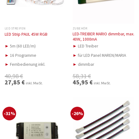
LED STREIFEN
ZUBEHÖR
LED-TREIBER MARIO dimmbar, max.
LED Strip PAUL 45W RGB
40W, 1000mA
►
5m (60 LED/m)
►
LED Treiber
►
16 Programme
►
für LED Panel MAREN/MARIA
►
Fernbedienung inkl.
►
dimmbar
40,98
€
58,31
€
Ursprünglicher
27,85
€
Aktueller
Ursprünglicher
45,95
€
Aktueller
inkl. MwSt.
inkl. MwSt.
Preis
Preis
Preis
Preis
war:
ist:
war:
ist:
40,98 €
27,85 €.
58,31 €
45,95 €.
-31%
-26%