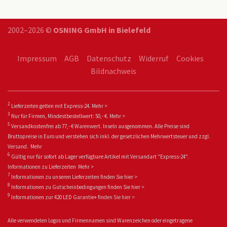
2002–2026 ©
OSNING GmbH in Bielefeld
Impressum
AGB
Datenschutz
Widerruf
Cookies
Bildnachweis
2
Lieferzeiten gelten mit Express-24.
Mehr >
3
Nur für Firmen, Mindestbestellwert: 50,- €.
Mehr >
5
Versandkostenfrei ab 77,- € Warenwert. Inseln ausgenommen. Alle Preise sind
Bruttopreise in Euro und verstehen sich inkl. der gesetzlichen Mehrwertsteuer und zzgl.
Versand.
Mehr
6
Gültig nur für sofort ab Lager verfügbare Artikel mit Versandart "Express-24".
Informationen zu
Lieferzeiten
Mehr >
7
Informationen zu unseren Lieferzeiten finden Sie
hier >
8
Informationen zu Gutscheinbedingungen finden Sie
hier >
9
Informationen zur 420 LED Garantie+ fin
den Sie
hier >
Alle verwendeten Logos und Firmennamen sind Warenzeichen oder eingetragene