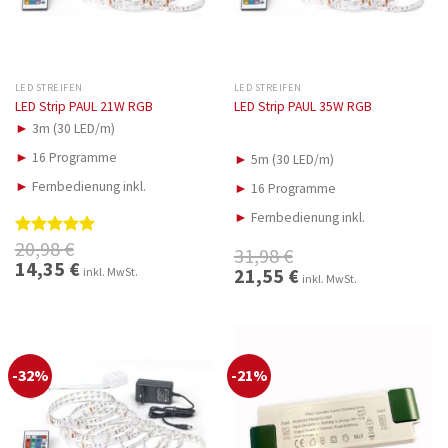
LED STREIFEN
LED STREIFEN
LED Strip PAUL 21W RGB
LED Strip PAUL 35W RGB
►
3m (30 LED/m)
►
16 Programme
►
5m (30 LED/m)
►
Fernbedienung inkl.
►
16 Programme
►
Fernbedienung inkl.
20,98
€
Bewertet
31,98
€
mit
5.00
Ursprünglicher
14,35
€
Aktueller
Ursprünglicher
21,55
€
Aktueller
inkl. MwSt.
Preis
Preis
inkl. MwSt.
von 5
Preis
Preis
war:
ist:
war:
ist:
20,98 €
14,35 €.
31,98 €
21,55 €.
-32%
-21%