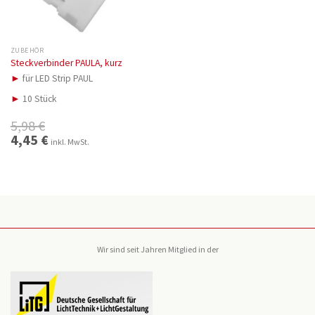
ZUBEHÖR
Steckverbinder PAULA, kurz
►
für LED Strip PAUL
►
10 Stück
5,98
€
Ursprünglicher
4,45
€
Aktueller
inkl. MwSt.
Preis
Preis
war:
ist:
5,98 €
4,45 €.
Wir sind seit Jahren Mitglied in der