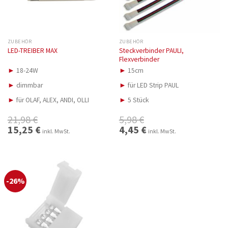
ZUBEHÖR
ZUBEHÖR
Steckverbinder PAULI,
LED-TREIBER MAX
Flexverbinder
►
18-24W
►
15cm
►
dimmbar
►
für LED Strip PAUL
►
für OLAF, ALEX, ANDI, OLLI
►
5 Stück
21,98
€
5,98
€
Ursprünglicher
15,25
€
Aktueller
Ursprünglicher
4,45
€
Aktueller
inkl. MwSt.
inkl. MwSt.
Preis
Preis
Preis
Preis
war:
ist:
war:
ist:
21,98 €
15,25 €.
5,98 €
4,45 €.
-26%