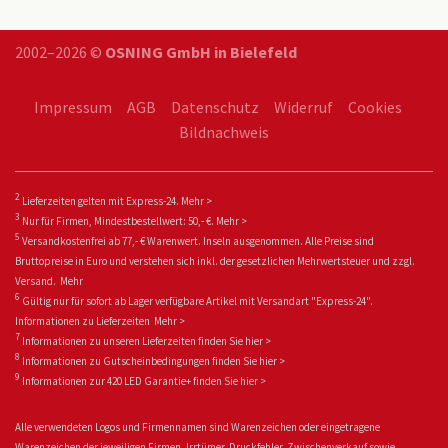
2002–2026 ©
OSNING GmbH in Bielefeld
Impressum
AGB
Datenschutz
Widerruf
Cookies
Bildnachweis
2
Lieferzeiten gelten mit Express-24.
Mehr >
3
Nur für Firmen, Mindestbestellwert: 50,- €.
Mehr >
5
Versandkostenfrei ab 77,- € Warenwert. Inseln ausgenommen. Alle Preise sind
Bruttopreise in Euro und verstehen sich inkl. der gesetzlichen Mehrwertsteuer und zzgl.
Versand.
Mehr
6
Gültig nur für sofort ab Lager verfügbare Artikel mit Versandart "Express-24".
Informationen zu
Lieferzeiten
Mehr >
7
Informationen zu unseren Lieferzeiten finden Sie
hier >
8
Informationen zu Gutscheinbedingungen finden Sie
hier >
9
Informationen zur 420 LED Garantie+ fin
den Sie
hier >
Alle verwendeten Logos und Firmennamen sind Warenzeichen oder eingetragene
Warenzeichen der jeweiligen Firmen. Irrtümer, Druckfehler, Zwischenverkauf sowie