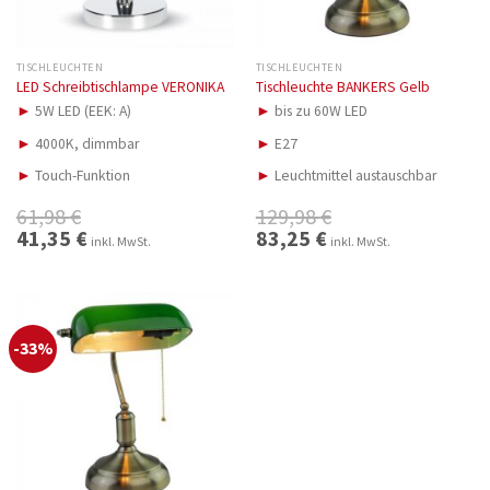
TISCHLEUCHTEN
TISCHLEUCHTEN
LED Schreibtischlampe VERONIKA
Tischleuchte BANKERS Gelb
►
5W LED (EEK: A)
►
bis zu 60W LED
►
4000K, dimmbar
►
E27
►
Touch-Funktion
►
Leuchtmittel austauschbar
61,98
€
129,98
€
Ursprünglicher
41,35
€
Aktueller
Ursprünglicher
83,25
€
Aktueller
inkl. MwSt.
inkl. MwSt.
Preis
Preis
Preis
Preis
war:
ist:
war:
ist:
61,98 €
41,35 €.
129,98 €
83,25 €.
-33%