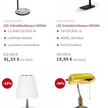
TISCHLEUCHTEN
TISCHLEUCHTEN
LED Schreibtischlampe VERENA
LED Schreibtischlampe VERONA
►
5,5 Watt LED (EEK: A)
►
7W LED (EEK: A)
►
Lichtfarbe Neutral
►
4000K, dimmbar
►
Leuchtarm schwenkbar
►
Touch-Funktion
61,98
€
39,99
€
Ursprünglicher
41,35
€
Aktueller
Ursprünglicher
19,99
€
Aktueller
inkl. MwSt.
inkl. MwSt.
Preis
Preis
Preis
Preis
war:
ist:
war:
ist:
61,98 €
41,35 €.
39,99 €
19,99 €.
-33%
-36%