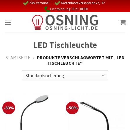
Skip
24h-Versand⁷
Kostenloser Versand ab 77,- €⁵
Lichtplanung: 0521 38980
to
content
LED Tischleuchte
STARTSEITE
/
PRODUKTE VERSCHLAGWORTET MIT „LED
TISCHLEUCHTE“
-33%
-50%