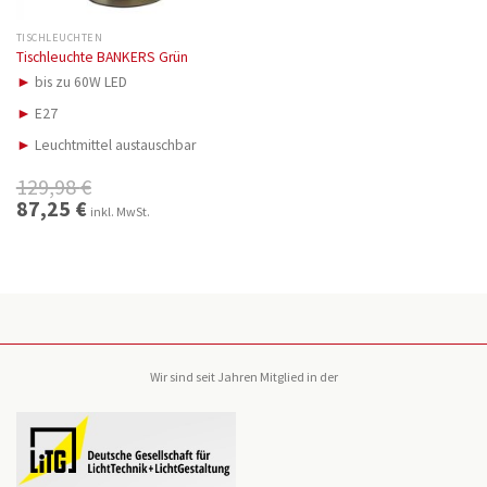
TISCHLEUCHTEN
Tischleuchte BANKERS Grün
►
bis zu 60W LED
►
E27
►
Leuchtmittel austauschbar
129,98
€
Ursprünglicher
87,25
€
Aktueller
inkl. MwSt.
Preis
Preis
war:
ist:
129,98 €
87,25 €.
Wir sind seit Jahren Mitglied in der