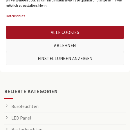
Wir verwenden Cookies, um Ihr Einkaufserlebnis so optimal und angenehm wie
möglich zu gestalten. Mehr:
Datenschutz
-
ALLE COOKIES
Reichenberger Str. 39
ABLEHNEN
D-33605 Bielefeld
info@osning-licht.de
EINSTELLUNGEN ANZEIGEN
+49 521 38980
BELIEBTE KATEGORIEN
Büroleuchten
LED Panel
Rasterleuchten