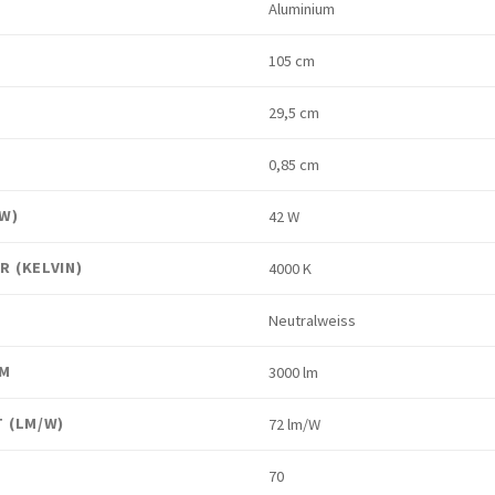
Aluminium
105 cm
29,5 cm
0,85 cm
(W)
42 W
 (KELVIN)
4000 K
Neutralweiss
LM
3000 lm
 (LM/W)
72 lm/W
70