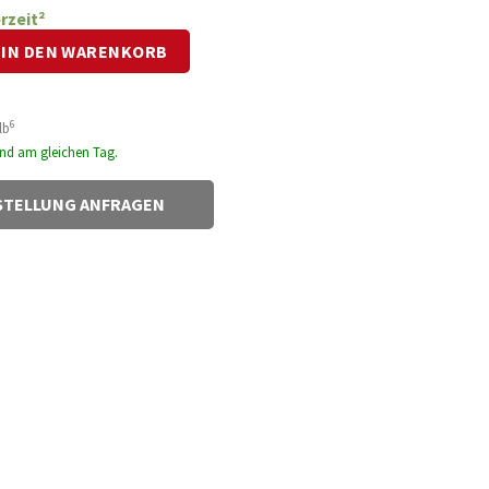
rzeit²
5cm Menge
IN DEN WARENKORB
 €.
6
lb
sand am gleichen Tag.
TELLUNG ANFRAGEN