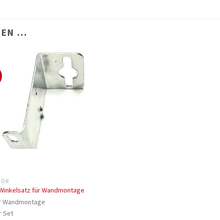
LEN …
%
HÖR
 Winkelsatz für Wandmontage
r Wandmontage
r Set