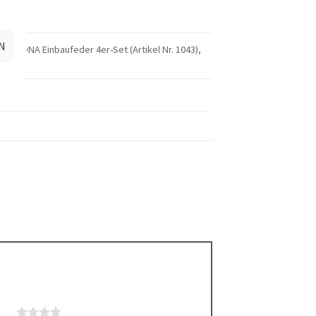
N
4), MONA Einbaufeder 4er-Set (Artikel Nr. 1043),
rnen