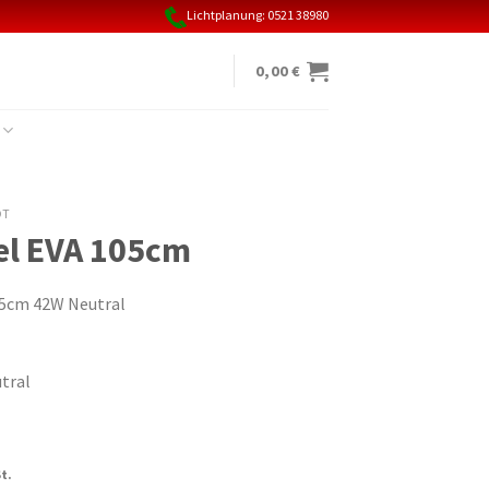
Lichtplanung: 0521 38980
0,00
€
OT
el EVA 105cm
05cm 42W Neutral
tral
cher
ller
t.