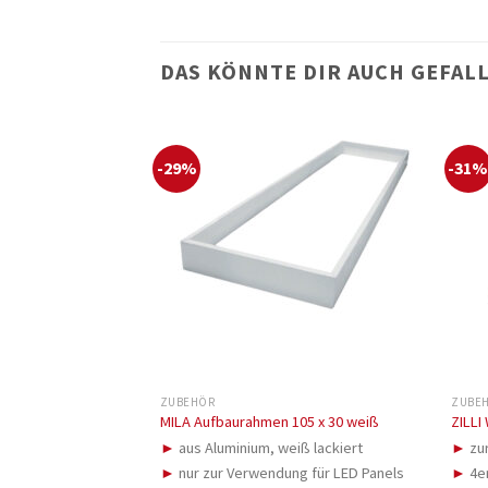
DAS KÖNNTE DIR AUCH GEFAL
-29%
-31
ZUBEHÖR
ZUBE
MILA Aufbaurahmen 105 x 30 weiß
ZILLI
►
aus Aluminium, weiß lackiert
►
zu
►
nur zur Verwendung für LED Panels
►
4e