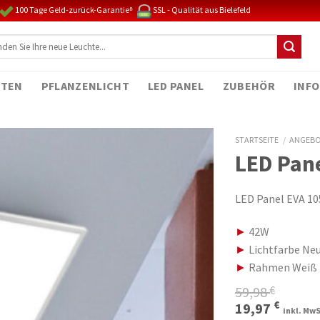
100 Tage Geld-zurück-Garantie⁸
SSL - Qualität aus Bielefeld
TEN
PFLANZENLICHT
LED PANEL
ZUBEHÖR
INFO
STARTSEITE
/
ANGEB
LED Pan
LED Panel EVA 1
►
42W
►
Lichtfarbe Neu
►
Rahmen Weiß
59,98
€
Ursprüngli
Aktue
€
19,97
inkl. MwS