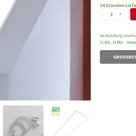
Preis
Preis
24 Stunden Liefe
war:
ist:
LED Panel EVA 10
59,98 €
19,97
Bei Bestellung innerha
11 Std., 31 Min. - Ver
GROSSBES