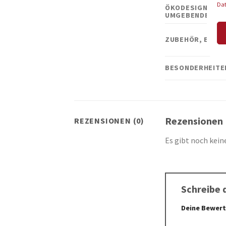
Da
ÖKODESIGN VO (E
UMGEBENDES P
ZUBEHÖR, EXCL.
BESONDERHEITE
Rezensionen
REZENSIONEN (0)
Es gibt noch kein
Schreibe 
Deine Bewer
1 von 5 Stern