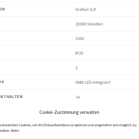
OR
Größer 0,9
25000 Stunden
230V
IP20
2
YP
SMD LED integriert
ENTHALTEN
Ja
Nein
Cookie-Zustimmung verwalten
 verwenden Cookies, um Ihr Einkaufserlebnis so optimal und angenehm wie möglich zu
Pendelmontage mit 4 beiliegenden
talten. Mehr:
115cm