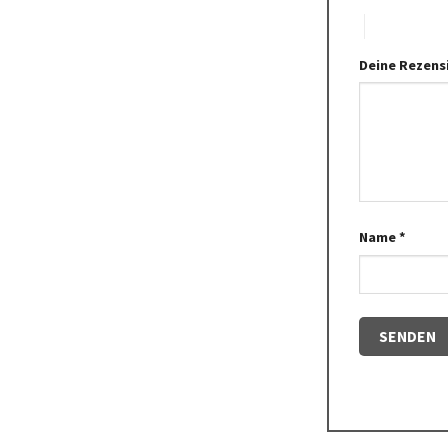
5 von 5 Ste
Deine Rezens
Name
*