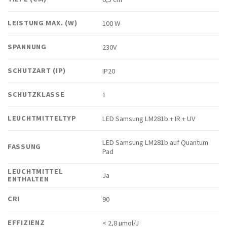
LEISTUNG MAX. (W)
100 W
SPANNUNG
230V
SCHUTZART (IP)
IP20
SCHUTZKLASSE
1
LEUCHTMITTELTYP
LED Samsung LM281b + IR + UV
LED Samsung LM281b auf Quantum
FASSUNG
Pad
LEUCHTMITTEL
Ja
ENTHALTEN
CRI
90
EFFIZIENZ
< 2,8 μmol/J