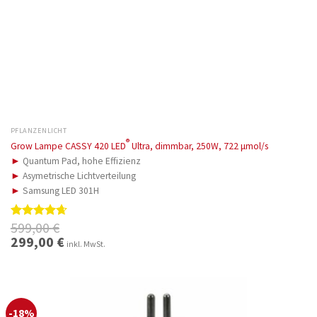
PFLANZENLICHT
®
Grow Lampe CASSY 420 LED
Ultra, dimmbar, 250W, 722 μmol/s
►
Quantum Pad, hohe Effizienz
►
Asymetrische Lichtverteilung
►
Samsung LED 301H
599,00
€
Bewertet
mit
4.67
Ursprünglicher
299,00
€
Aktueller
inkl. MwSt.
Preis
Preis
von 5
war:
ist:
599,00 €
299,00 €.
-18%