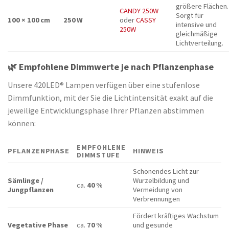
größere Flächen.
CANDY 250W
Sorgt für
100 × 100 cm
250 W
oder
CASSY
intensive und
250W
gleichmäßige
Lichtverteilung.
🌿
Empfohlene Dimmwerte je nach Pflanzenphase
Unsere 420LED® Lampen verfügen über eine stufenlose
Dimmfunktion, mit der Sie die Lichtintensität exakt auf die
jeweilige Entwicklungsphase Ihrer Pflanzen abstimmen
können:
EMPFOHLENE
PFLANZENPHASE
HINWEIS
DIMMSTUFE
Schonendes Licht zur
Sämlinge /
Wurzelbildung und
ca.
40 %
Jungpflanzen
Vermeidung von
Verbrennungen
Fördert kräftiges Wachstum
Vegetative Phase
ca.
70 %
und gesunde