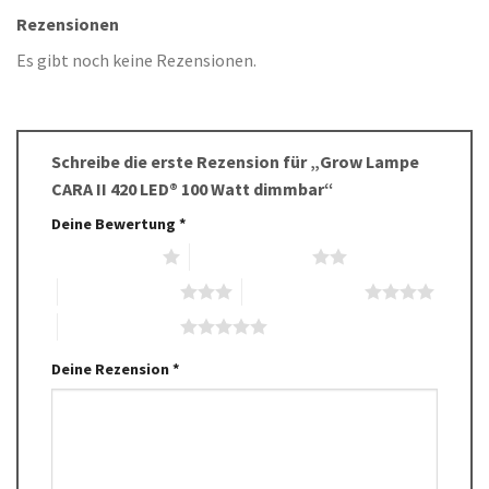
Rezensionen
Es gibt noch keine Rezensionen.
Schreibe die erste Rezension für „Grow Lampe
CARA II 420 LED® 100 Watt dimmbar“
Deine Bewertung
*
1 von 5 Sternen
2 von 5 Sternen
3 von 5 Sternen
4 von 5 Sternen
5 von 5 Sternen
Deine Rezension
*