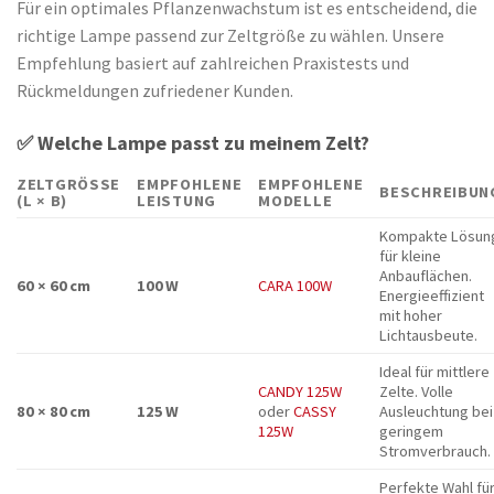
Für ein optimales Pflanzenwachstum ist es entscheidend, die
richtige Lampe passend zur Zeltgröße zu wählen. Unsere
Empfehlung basiert auf zahlreichen Praxistests und
Rückmeldungen zufriedener Kunden.
✅
Welche Lampe passt zu meinem Zelt?
ZELTGRÖSSE (
EMPFOHLENE
EMPFOHLENE
BESCHREIBUN
L × B)
LEISTUNG
MODELLE
Kompakte Lösun
für kleine
Anbauflächen.
60 × 60 cm
100 W
CARA 100W
Energieeffizient
mit hoher
Lichtausbeute.
Ideal für mittlere
CANDY 125W
Zelte. Volle
80 × 80 cm
125 W
oder
CASSY
Ausleuchtung bei
125W
geringem
Stromverbrauch.
Perfekte Wahl fü