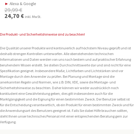
►
Alexa & Google
29,99
€
Ursprünglicher
24,70
€
Aktueller
inkl. MwSt.
Preis
Preis
war:
ist:
29,99 €
24,70 €.
Die Produkt- und Sicherheitshinweise sind zu beachten!
Die Qualität unserer Produkte wird kontinuierlich auf höchstem Niveau geprüft und ist
deshalb strengen Kontrollen unterworfen. Alle obenstehenden technischen
Informationen und Daten werden von uns nach bestem und auf praktischer Erfahrung
beruhendem Wissen erstellt. Sie stellen Durchschnittswerte dar und sind nicht für eine
Spezifikation geeignet. Insbesondere Maße, Lichtfarben und Lichtstärken sind vor
Montage durch den Anwender zu prüfen. Bei Planung und Montage sind die
anerkannten Regeln und Normen, wie z.B: DIN, VDE, sowie die Montage- und
Sicherheitshinweise zu beachten. Daher können wir weder ausdrücklich noch
konkludent eine Gewährleistung geben, dies gilt insbesondere auch für die
Marktgängigkeit und die Eignung für einen bestimmten Zweck. Der Benutzer selbst ist
für die Entscheidung verantwortlich, ob ein Produkt für einen bestimmten Zweck und für
die Anwendungsart des Benutzers geeignet ist. Falls Sie dabei Hilfe brauchen sollten,
steht Ihnen unser technisches Personal mit einer entsprechenden Beratung gern zur
Verfügung.