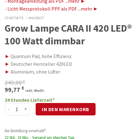
- Montageanleitung als PDF ...mehr ►
- Licht Messprotokoll PPF als PDF ...mehr ►
STARTSEITE
/
ANGEBOT
Grow Lampe CARA II 420 LED®
100 Watt dimmbar
►
Quantum Pad, hohe Effizienz
►
Deutscher Hersteller 420LED
►
Aluminium, ohne Lüfter
249,00
€
Ursprünglicher
Aktueller
€
99,77
inkl. MwSt.
Preis
Preis
24 Stunden Lieferzeit²
war:
ist:
Grow Lampe CARA II 420 LED® 100 Watt dimmbar Menge
IN DEN WARENKORB
249,00 €
99,77 €.
6
Bei Bestellung innerhalb
22 Std., 33 Min. - Versand am gleichen Tag.