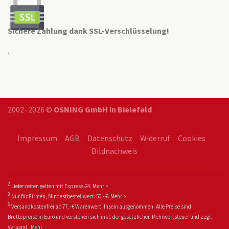
Sichere Zahlung dank SSL-Verschlüsselung!
.
2002–2026 ©
OSNING GmbH in Bielefeld
Impressum
AGB
Datenschutz
Widerruf
Cookies
Bildnachweis
2
Lieferzeiten gelten mit Express-24.
Mehr >
3
Nur für Firmen, Mindestbestellwert: 50,- €.
Mehr >
5
Versandkostenfrei ab 77,- € Warenwert. Inseln ausgenommen. Alle Preise sind
Bruttopreise in Euro und verstehen sich inkl. der gesetzlichen Mehrwertsteuer und zzgl.
Versand.
Mehr