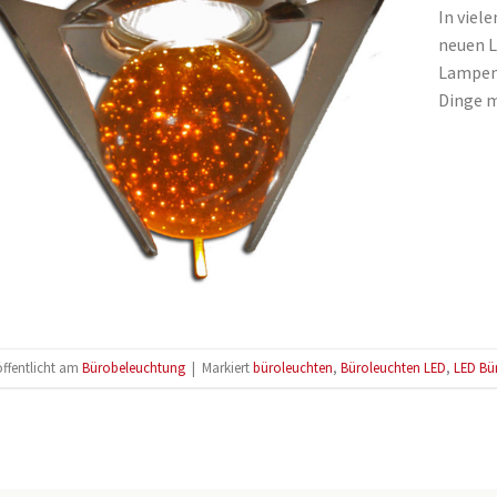
In viel
neuen L
Lampen 
Dinge m
öffentlicht am
Bürobeleuchtung
|
Markiert
büroleuchten
,
Büroleuchten LED
,
LED Bü