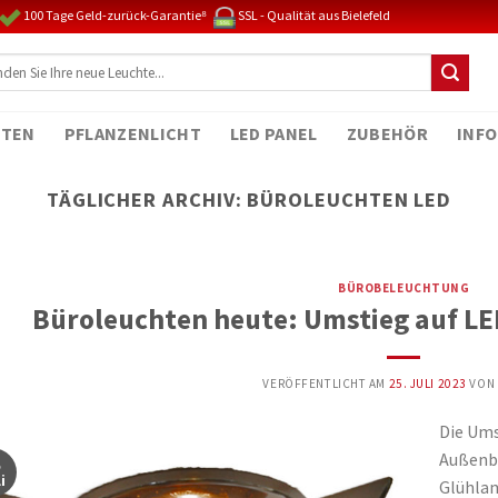
100 Tage Geld-zurück-Garantie⁸
SSL - Qualität aus Bielefeld
TEN
PFLANZENLICHT
LED PANEL
ZUBEHÖR
INFO
TÄGLICHER ARCHIV:
BÜROLEUCHTEN LED
BÜROBELEUCHTUNG
Büroleuchten heute: Umstieg auf LED
VERÖFFENTLICHT AM
25. JULI 2023
VON
Die Ums
Außenb
5
i
Glühlam