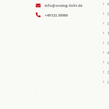
info@osning-licht.de
+49 521 38980
.