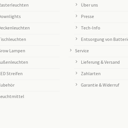
Rasterleuchten
Über uns
Downlights
Presse
Deckenleuchten
Tech-Info
Tischleuchten
Entsorgung von Batteri
Grow Lampen
Service
Außenleuchten
Lieferung & Versand
LED Streifen
Zahlarten
Zubehör
Garantie & Widerruf
Leuchtmittel