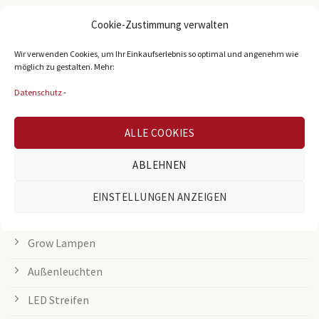
Cookie-Zustimmung verwalten
BELIEBTE KATEGORIEN
Wir verwenden Cookies, um Ihr Einkaufserlebnis so optimal und angenehm wie
möglich zu gestalten. Mehr:
Büroleuchten
Datenschutz
-
LED Panel
Rasterleuchten
ALLE COOKIES
Downlights
ABLEHNEN
Deckenleuchten
EINSTELLUNGEN ANZEIGEN
Tischleuchten
Grow Lampen
Außenleuchten
LED Streifen