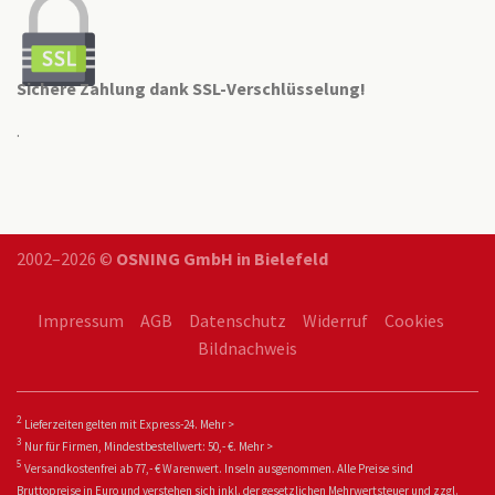
Sichere Zahlung dank SSL-Verschlüsselung!
.
2002–2026 ©
OSNING GmbH in Bielefeld
Impressum
AGB
Datenschutz
Widerruf
Cookies
Bildnachweis
2
Lieferzeiten gelten mit Express-24.
Mehr >
3
Nur für Firmen, Mindestbestellwert: 50,- €.
Mehr >
5
Versandkostenfrei ab 77,- € Warenwert. Inseln ausgenommen. Alle Preise sind
Bruttopreise in Euro und verstehen sich inkl. der gesetzlichen Mehrwertsteuer und zzgl.