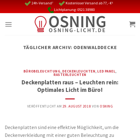
Skip
24h-Versand⁷
Kostenloser Versand ab 77,- €⁵
Lichtplanung: 0521 38980
to
content
TÄGLICHER ARCHIV:
ODENWALDDECKE
BÜROBELEUCHTUNG
,
DECKENLEUCHTEN
,
LED PANEL
,
RASTERLEUCHTEN
Deckenplatten raus – Leuchten rein:
Optimales Licht im Büro!
VERÖFFENTLICHT AM
29. AUGUST 2018
VON
OSNING
Deckenplatten sind eine effektive Möglichkeit, um die
Deckenverkleidung mit einer guten Beleuchtung zu