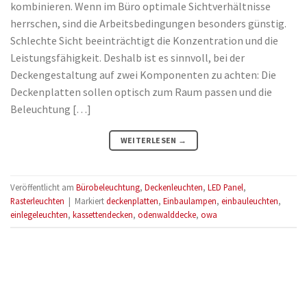
kombinieren. Wenn im Büro optimale Sichtverhältnisse
herrschen, sind die Arbeitsbedingungen besonders günstig.
Schlechte Sicht beeinträchtigt die Konzentration und die
Leistungsfähigkeit. Deshalb ist es sinnvoll, bei der
Deckengestaltung auf zwei Komponenten zu achten: Die
Deckenplatten sollen optisch zum Raum passen und die
Beleuchtung […]
WEITERLESEN
→
Veröffentlicht am
Bürobeleuchtung
,
Deckenleuchten
,
LED Panel
,
Rasterleuchten
|
Markiert
deckenplatten
,
Einbaulampen
,
einbauleuchten
,
einlegeleuchten
,
kassettendecken
,
odenwalddecke
,
owa