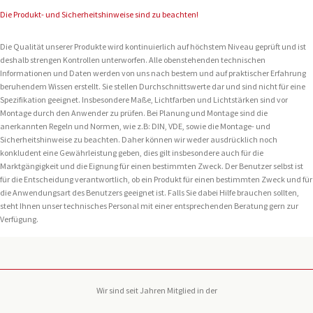
Die Produkt- und Sicherheitshinweise sind zu beachten!
Die Qualität unserer Produkte wird kontinuierlich auf höchstem Niveau geprüft und ist
deshalb strengen Kontrollen unterworfen. Alle obenstehenden technischen
Informationen und Daten werden von uns nach bestem und auf praktischer Erfahrung
beruhendem Wissen erstellt. Sie stellen Durchschnittswerte dar und sind nicht für eine
Spezifikation geeignet. Insbesondere Maße, Lichtfarben und Lichtstärken sind vor
Montage durch den Anwender zu prüfen. Bei Planung und Montage sind die
anerkannten Regeln und Normen, wie z.B: DIN, VDE, sowie die Montage- und
Sicherheitshinweise zu beachten. Daher können wir weder ausdrücklich noch
konkludent eine Gewährleistung geben, dies gilt insbesondere auch für die
Marktgängigkeit und die Eignung für einen bestimmten Zweck. Der Benutzer selbst ist
für die Entscheidung verantwortlich, ob ein Produkt für einen bestimmten Zweck und für
die Anwendungsart des Benutzers geeignet ist. Falls Sie dabei Hilfe brauchen sollten,
steht Ihnen unser technisches Personal mit einer entsprechenden Beratung gern zur
Verfügung.
Wir sind seit Jahren Mitglied in der