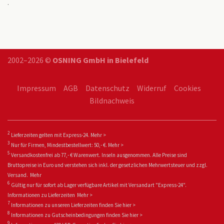
.
2002–2026 ©
OSNING GmbH in Bielefeld
Impressum
AGB
Datenschutz
Widerruf
Cookies
Bildnachweis
2
Lieferzeiten gelten mit Express-24.
Mehr >
3
Nur für Firmen, Mindestbestellwert: 50,- €.
Mehr >
5
Versandkostenfrei ab 77,- € Warenwert. Inseln ausgenommen. Alle Preise sind
Bruttopreise in Euro und verstehen sich inkl. der gesetzlichen Mehrwertsteuer und zzgl.
Versand.
Mehr
6
Gültig nur für sofort ab Lager verfügbare Artikel mit Versandart "Express-24".
Informationen zu
Lieferzeiten
Mehr >
7
Informationen zu unseren Lieferzeiten finden Sie
hier >
8
Informationen zu Gutscheinbedingungen finden Sie
hier >
9