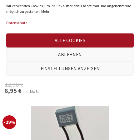
Wir verwenden Cookies, um Ihr Einkaufserlebnis so optimal und angenehm wie
möglich zu gestalten. Mehr:
Datenschutz
-
ALLE COOKIES
ZUBEHÖR
ABLEHNEN
Starter für LED Röhren JANA
►
Starter-Ersatz / Dummy
EINSTELLUNGEN ANZEIGEN
►
10 Stück
►
bis zu 80% Strom sparen
12,98
€
Ursprünglicher
8,95
€
Aktueller
inkl. MwSt.
Preis
Preis
war:
ist:
12,98 €
8,95 €.
-29%