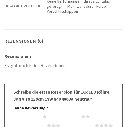
Keine Verformungen, da aus Echtglas
BESONDERHEITEN
gefertigt — Mehr Licht durch kurze
Verschlusskappen
REZENSIONEN (0)
Rezensionen
Es gibt noch keine Rezensionen.
Schreibe die erste Rezension für „6x LED Röhre
JANA T8 120cm 18W 840 4000K neutral“
Deine Bewertung
*
1 von 5 Sternen
2 von 5 Sternen
3 von 5 Sternen
4 von 5 Sternen