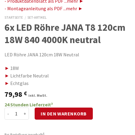
- Produktdatenblatt als PDF ...mehr ►
- Montageanleitung als PDF ...mehr ►
STARTSEITE
/
SET-ARTIKEL
6x LED Röhre JANA T8 120cm
18W 840 4000K neutral
LED Röhre JANA 120cm 18W Neutral
►
18W
►
Lichtfarbe Neutral
►
Echtglas
79,98
€
inkl. MwSt.
24 Stunden Lieferzeit²
6x LED Röhre JANA T8 120cm 18W 840 4000K neutral Menge
IN DEN WARENKORB
6
Bei Bestellung innerhalb