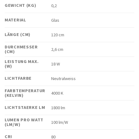
GEWICHT (KG)
0,2
MATERIAL
Glas
LÄNGE (CM)
120 cm
DURCHMESSER
2,6 cm
(CM)
LEISTUNG MAX.
18 W
(W)
LICHTFARBE
Neutralweiss
FARBTEMPERATUR
4000 K
(KELVIN)
LICHTSTAERKE LM
1800 lm
LUMEN PRO WATT
100 lm/W
(LM/W)
CRI
80