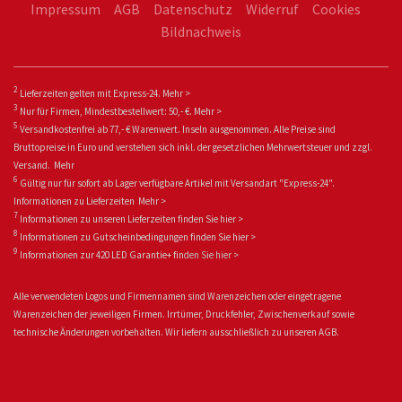
Impressum
AGB
Datenschutz
Widerruf
Cookies
Bildnachweis
2
Lieferzeiten gelten mit Express-24.
Mehr >
3
Nur für Firmen, Mindestbestellwert: 50,- €.
Mehr >
5
Versandkostenfrei ab 77,- € Warenwert. Inseln ausgenommen. Alle Preise sind
Bruttopreise in Euro und verstehen sich inkl. der gesetzlichen Mehrwertsteuer und zzgl.
Versand.
Mehr
6
Gültig nur für sofort ab Lager verfügbare Artikel mit Versandart "Express-24".
Informationen zu
Lieferzeiten
Mehr >
7
Informationen zu unseren Lieferzeiten finden Sie
hier >
8
Informationen zu Gutscheinbedingungen finden Sie
hier >
9
Informationen zur 420 LED Garantie+ fin
den Sie
hier >
Alle verwendeten Logos und Firmennamen sind Warenzeichen oder eingetragene
Warenzeichen der jeweiligen Firmen. Irrtümer, Druckfehler, Zwischenverkauf sowie
technische Änderungen vorbehalten. Wir liefern ausschließlich zu unseren AGB.