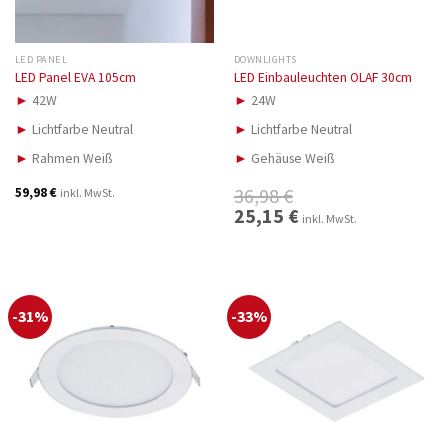
LED PANEL
DOWNLIGHTS
LED Panel EVA 105cm
LED Einbauleuchten OLAF 30cm
►
42W
►
24W
►
Lichtfarbe Neutral
►
Lichtfarbe Neutral
►
Rahmen Weiß
►
Gehäuse Weiß
36,98
€
59,98
€
inkl. MwSt.
Ursprünglicher
25,15
€
Aktueller
inkl. MwSt.
Preis
Preis
war:
ist:
36,98 €
25,15 €.
-31%
-33%