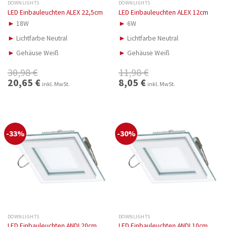
DOWNLIGHTS
DOWNLIGHTS
LED Einbauleuchten ALEX 22,5cm
LED Einbauleuchten ALEX 12cm
►
18W
►
6W
►
Lichtfarbe Neutral
►
Lichtfarbe Neutral
►
Gehäuse Weiß
►
Gehäuse Weiß
30,98
€
11,98
€
Ursprünglicher
20,65
€
Aktueller
Ursprünglicher
8,05
€
Aktueller
inkl. MwSt.
inkl. MwSt.
Preis
Preis
Preis
Preis
war:
ist:
war:
ist:
30,98 €
20,65 €.
11,98 €
8,05 €.
-33%
-30%
DOWNLIGHTS
DOWNLIGHTS
LED Einbauleuchten ANDI 20cm
LED Einbauleuchten ANDI 10cm