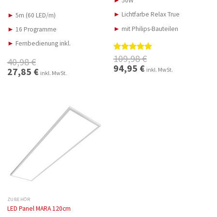
►
50W
►
Lichtfarbe Relax True
►
5m (60 LED/m)
►
mit Philips-Bauteilen
►
16 Programme
►
Fernbedienung inkl.
109,98
€
Bewertet
40,98
€
mit
5.00
Ursprünglicher
94,95
€
Aktueller
Ursprünglicher
27,85
€
Aktueller
inkl. MwSt.
Preis
Preis
inkl. MwSt.
von 5
Preis
Preis
war:
ist:
war:
ist:
109,98 €
94,95 €.
40,98 €
27,85 €.
ZUBEHÖR
LED Panel MARA 120cm