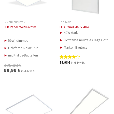
INNENLEUCHTEN
LED PANEL
LED Panel MARIA 62cm
LED Panel MARY 40W
►
40W stark
►
Lichtfarbe neutrales Tageslicht
►
50W, dimmbar
►
Marken Bauteile
►
Lichtfarbe Relax True
►
mit Philips-Bauteilen
59,98
€
inkl. MwSt.
Bewertet
106,98
€
mit
4.00
Ursprünglicher
99,99
€
Aktueller
inkl. MwSt.
von 5
Preis
Preis
war:
ist:
106,98 €
99,99 €.