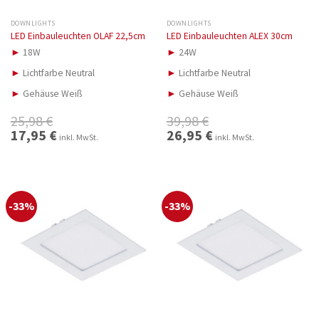
DOWNLIGHTS
DOWNLIGHTS
LED Einbauleuchten OLAF 22,5cm
LED Einbauleuchten ALEX 30cm
►
18W
►
24W
►
Lichtfarbe Neutral
►
Lichtfarbe Neutral
►
Gehäuse Weiß
►
Gehäuse Weiß
25,98
€
39,98
€
Ursprünglicher
17,95
€
Aktueller
Ursprünglicher
26,95
€
Aktueller
inkl. MwSt.
inkl. MwSt.
Preis
Preis
Preis
Preis
war:
ist:
war:
ist:
25,98 €
17,95 €.
39,98 €
26,95 €.
-33%
-33%