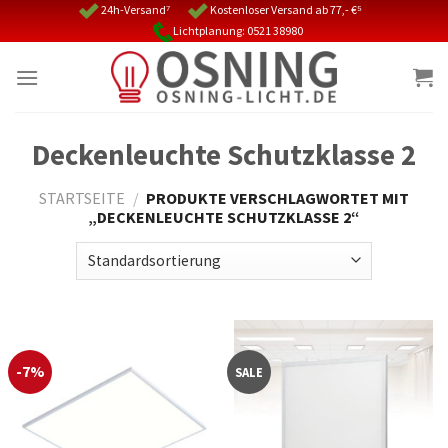
Skip
24h-Versand⁷
Kostenloser Versand ab 77,- €⁵
Lichtplanung: 0521 38980
to
content
Deckenleuchte Schutzklasse 2
STARTSEITE
/
PRODUKTE VERSCHLAGWORTET MIT
„DECKENLEUCHTE SCHUTZKLASSE 2“
-7%
SALE