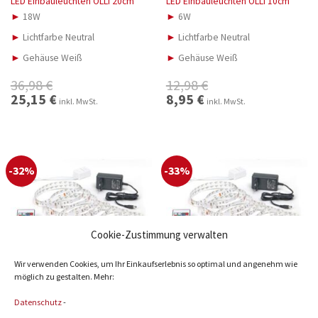
LED Einbauleuchten OLLI 20cm
LED Einbauleuchten OLLI 10cm
►
18W
►
6W
►
Lichtfarbe Neutral
►
Lichtfarbe Neutral
►
Gehäuse Weiß
►
Gehäuse Weiß
36,98
€
12,98
€
Ursprünglicher
25,15
€
Aktueller
Ursprünglicher
8,95
€
Aktueller
inkl. MwSt.
inkl. MwSt.
Preis
Preis
Preis
Preis
war:
ist:
war:
ist:
36,98 €
25,15 €.
12,98 €
8,95 €.
-32%
-33%
Cookie-Zustimmung verwalten
Wir verwenden Cookies, um Ihr Einkaufserlebnis so optimal und angenehm wie
möglich zu gestalten. Mehr:
LED STREIFEN
LED STREIFEN
LED Strip PAUL 21W RGB
LED Strip PAUL 35W RGB
Datenschutz
-
►
3m (30 LED/m)