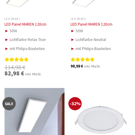
LED PANEL
LED PANEL
LED Panel MAREN 120cm
LED Panel MAREN 120cm
►
50W
►
50W
►
Lichtfarbe Relax True
►
Lichtfarbe Neutral
►
mit Philips-Bauteilen
►
mit Philips-Bauteilen
114,98
€
98,98
€
inkl. MwSt.
Bewertet
Bewertet
mit
5.00
mit
5.00
Ursprünglicher
82,98
€
Aktueller
inkl. MwSt.
Preis
Preis
von 5
von 5
war:
ist:
114,98 €
82,98 €.
-32%
SALE