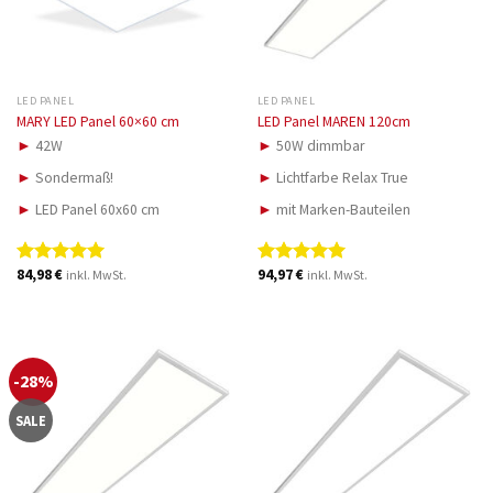
LED PANEL
LED PANEL
MARY LED Panel 60×60 cm
LED Panel MAREN 120cm
►
42W
►
50W dimmbar
►
Sondermaß!
►
Lichtfarbe Relax True
►
LED Panel 60x60 cm
►
mit Marken-Bauteilen
84,98
€
94,97
€
inkl. MwSt.
inkl. MwSt.
Bewertet
Bewertet
mit
5.00
mit
5.00
von 5
von 5
-28%
SALE